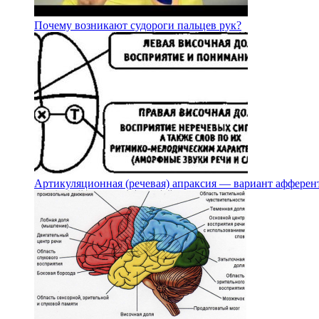
Почему возникают судороги пальцев рук?
Артикуляционная (речевая) апраксия — вариант афферен