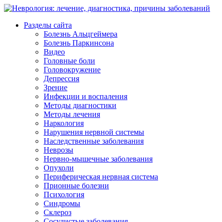
Разделы сайта
Болезнь Альцгеймера
Болезнь Паркинсона
Видео
Головные боли
Головокружение
Депрессия
Зрение
Инфекции и воспаления
Методы диагностики
Методы лечения
Наркология
Нарушения нервной системы
Наследственные заболевания
Неврозы
Нервно-мышечные заболевания
Опухоли
Периферическая нервная система
Прионные болезни
Психология
Синдромы
Склероз
Сосудистые заболевания