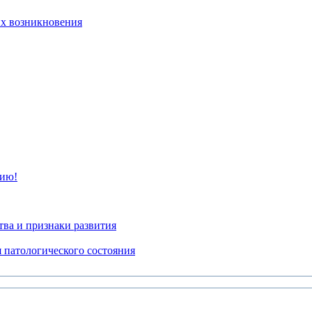
их возникновения
цию!
ва и признаки развития
 патологического состояния