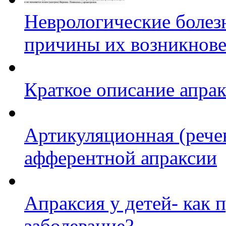
Неврологические болез
причины их возникнов
Краткое описание апра
Артикуляционная (рече
афферентной апраксии
Апраксия у детей- как 
заболевание?