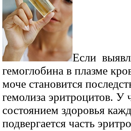
Если выявл
гемоглобина в плазме кров
моче становится последст
гемолиза эритроцитов. У 
состоянием здоровья ка
подвергается часть эритр